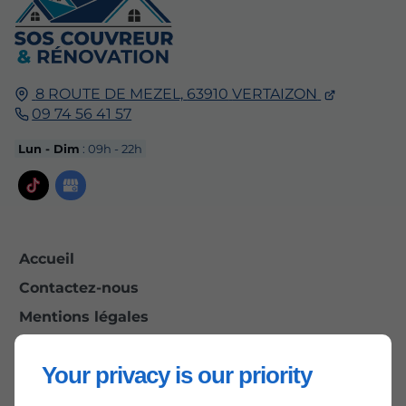
8 ROUTE DE MEZEL,
63910
VERTAIZON
09 74 56 41 57
Lun - Dim
: 09h - 22h
Accueil
Contactez-nous
Mentions légales
Plan du site
Your privacy is our priority