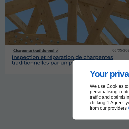
03/05/20
Charpente traditionnelle
Inspection et réparation de charpentes
traditionnelles par un professionnel
Your priva
We use Cookies to
personalising conte
traffic and optimizi
clicking "I Agree" 
from our providers