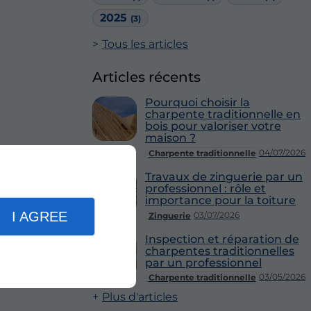
2025
(3)
Tous les articles
Articles récents
Pourquoi choisir la
charpente traditionnelle en
bois pour valoriser votre
maison ?
04/07/2026
Charpente traditionnelle
Travaux de zinguerie par un
professionnel : rôle et
importance pour la toiture
I AGREE
03/07/2026
Zinguerie
Inspection et réparation de
charpentes traditionnelles
par un professionnel
03/05/2026
Charpente traditionnelle
Plus d'articles