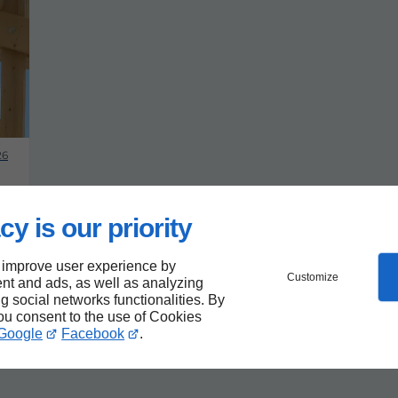
26
cy is our priority
 improve user experience by
Customize
nt and ads, as well as analyzing
ng social networks functionalities. By
you consent to the use of Cookies
Google
Facebook
.