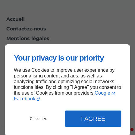
Accueil
Contactez-nous
Mentions légales
Plan du site
Your privacy is our priority
We use Cookies to improve user experience by
Haut de page
personalising content and ads, as well as
analyzing traffic and optimizing social networks
functionalities. By clicking "I Agree" you consent to
the use of Cookies from our providers
Google
Facebook
.
I AGREE
Customize