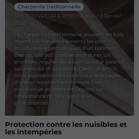
Charpente traditionnelle
SOS COUVREUR & RÉNOVATION / 3 Janvier
2026
La charpente traditionnelle, souvent en bois
massif, est l’un des éléments les plus
structuraux et esthétiques d’un bâtiment.
Bien qu’elle soit conçue pour durer, un
entretien régulier est essentiel pour garantir
sa longévité et sa solidité. Dans cet article,
nous explorerons les principaux avantages
d'une charpente traditionnelle bien
entretenue, en mettant l'accent sur
l'importance de faire appel à un
professionnel.
Protection contre les nuisibles et
les intempéries