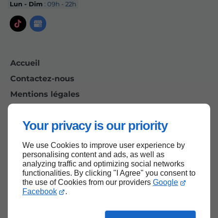
Lun - Dim
: 09h - 22h
Accueil
Contactez-nous
Mentions légales
Plan du site
Your privacy is our priority
We use Cookies to improve user experience by
Haut de page
personalising content and ads, as well as
analyzing traffic and optimizing social networks
functionalities. By clicking "I Agree" you consent to
the use of Cookies from our providers
Google
Facebook
.