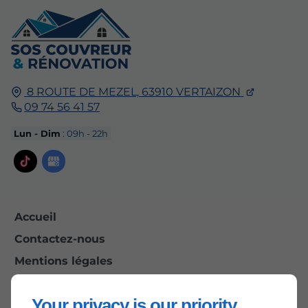
8 ROUTE DE MEZEL,
63910
VERTAIZON
09 74 56 41 57
Lun - Dim
: 09h - 22h
Accueil
Contactez-nous
Mentions légales
Plan du site
Your privacy is our priority