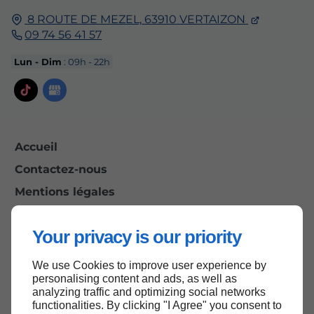
8 ROUTE DE MEZEL,
63910
VERTAIZON
09 74 56 41 57
Lun - Dim
: 09h - 22h
Accueil
Contactez-nous
Mentions légales
Plan du site
Your privacy is our priority
We use Cookies to improve user experience by
Haut de page
personalising content and ads, as well as
analyzing traffic and optimizing social networks
functionalities. By clicking "I Agree" you consent to