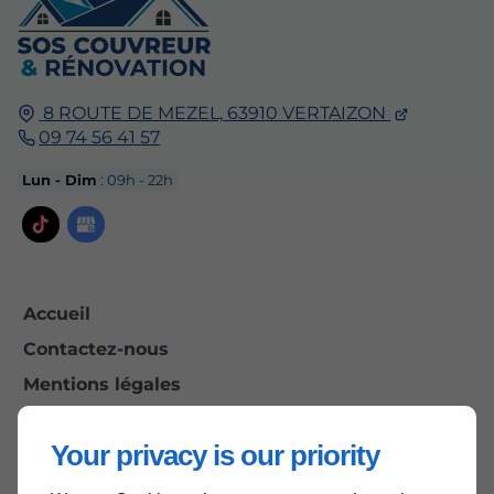
8 ROUTE DE MEZEL,
63910
VERTAIZON
09 74 56 41 57
Lun - Dim
: 09h - 22h
Accueil
Contactez-nous
Mentions légales
Plan du site
Your privacy is our priority